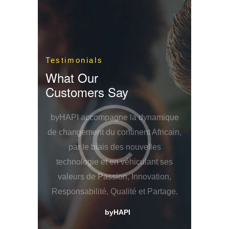
Testimonials
What Our
Customers Say
byHAPI accompagne la dynamique
de changement du continent Africain,
par le biais des nouvelles
technologie et en véhiculant ses
valeurs de Passion, Innovation,
Responsabilité, Qualité et Partage.
byHAPI