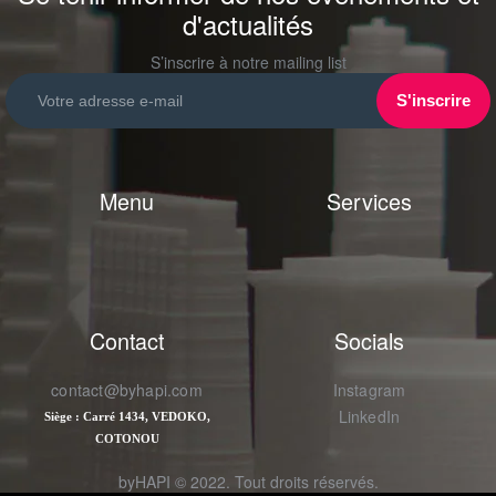
d'actualités
S’inscrire à notre mailing list
Menu
Services
Contact
Socials
contact@byhapi.com
Instagram
LinkedIn
Siège : Carré 1434, VEDOKO,
COTONOU
byHAPI
© 2022. Tout droits réservés.